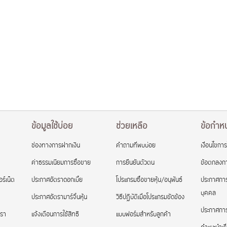
ข้อมูลใช้บ่อย
ช่วยเหลือ
ข้อกำหน
ช่องทางการฝากเงิน
คำถามที่พบบ่อย
เงื่อนไขการ
ค่าธรรมเนียมการซื้อขาย
การยืนยันตัวตน
ข้อตกลงกา
ร์เน็ต
ประกาศอัตราดอกเบี้ย
โปรแกรมซื้อขายหุ้น/อนุพันธ์
ประกาศการ
บุคคล
ประกาศอัตรามาร์จิ้นหุ้น
วิธีปฏิบัติเมื่อโปรแกรมขัดข้อง
ประกาศการใ
เรา
แจ้งเตือนการใช้สิทธิ
แบบฟอร์มสำหรับลูกค้า