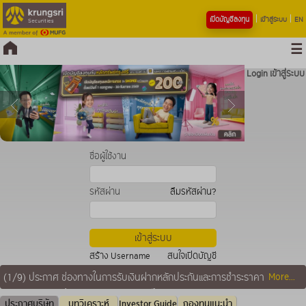
เปิดบัญชีลงทุน
เข้าสู่ระบบ
EN
Login เข้าสู่ระบบ
ชื่อผู้ใช้งาน
รหัสผ่าน
ลืมรหัสผ่าน?
สร้าง Username
สนใจเปิดบัญชี
More...
(1/9)
ประกาศ ช่องทางในการรับเงินฝากหลักประกันและการชำระราคา
จากลูกค้า มีผลตั้งแต่ 1 ส.ค. 69 เป็นต้นไป
ประกาศบริษัท
บทวิเคราะห์
Investor Guide
กองทุนแนะนำ