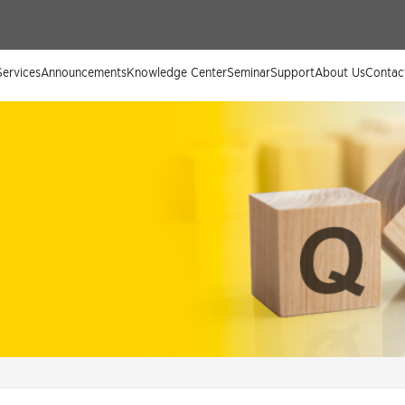
ervices
Announcements
Knowledge Center
Seminar
Support
About Us
Contac