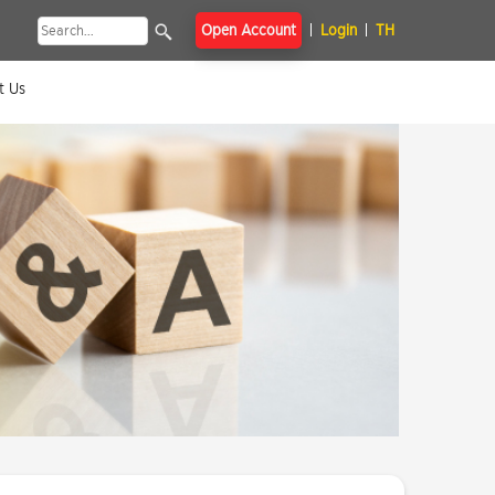
Open Account
Login
TH
t Us