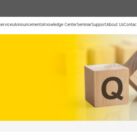
ervices
Announcements
Knowledge Center
Seminar
Support
About Us
Contac