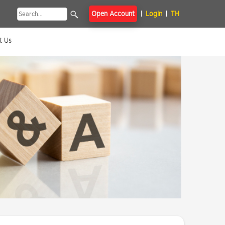
Open Account
Login
TH
t Us