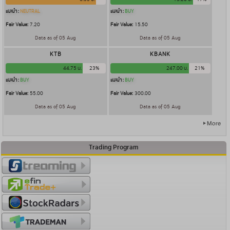
แนะนำ :
NEUTRAL
แนะนำ :
BUY
Fair Value:
7.20
Fair Value:
15.50
Data as of 05 Aug
Data as of 05 Aug
KTB
KBANK
44.75 บ.
23%
247.00 บ.
21%
แนะนำ :
BUY
แนะนำ :
BUY
Fair Value:
55.00
Fair Value:
300.00
Data as of 05 Aug
Data as of 05 Aug
Trading Program