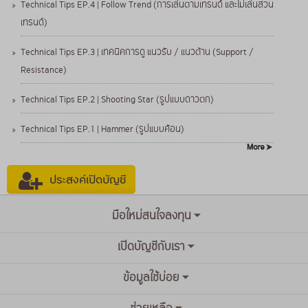
Technical Tips EP.4 | Follow Trend (การเล่นตามเทรนด์ และไม่เล่นสวน
เทรนด์)
Technical Tips EP.3 | เทคนิคการดู แนวรับ / แนวต้าน (Support /
Resistance)
Technical Tips EP.2 | Shooting Star (รูปแบบดาวตก)
Technical Tips EP.1 | Hammer (รูปแบบค้อน)
มือใหม่สนใจลงทุน
เปิดบัญชีกับเรา
ข้อมูลใช้บ่อย