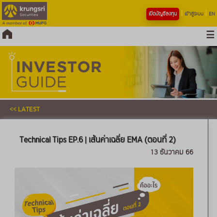
เปิดบัญชีลงทุน
เข้าสู่ระบบ
EN
<< LATEST
Technical Tips EP.6 | เส้นค่าเฉลี่ย EMA (ตอนที่ 2)
13 ธันวาคม 66