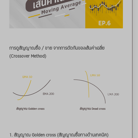
การดูสัญญาณซื้อ / ขาย จากการตัดกันของเส้นค่าเฉลี่ย
(Crossover Method)
1. สัญญาณ Golden cross (สัญญาณซื้อทางด้านเทคนิค)