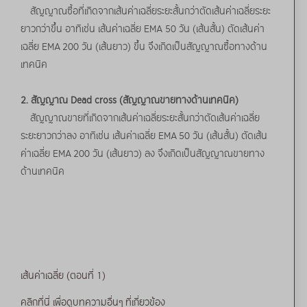
สัญญาณซื้อที่เกิดจากเส้นค่าเฉลี่ยระยะสั้นกว่าตัดเส้นค่าเฉลี่ยระยะ
ยาวกว่าขึ้น อาทิเช่น เส้นค่าเฉลี่ย EMA 50 วัน (เส้นสั้น) ตัดเส้นค่า
เฉลี่ย EMA 200 วัน (เส้นยาว) ขึ้น จึงเกิดเป็นสัญญาณซื้อทางด้าน
เทคนิค
2. สัญญาณ Dead cross (สัญญาณขายทางด้านเทคนิค)
สัญญาณขายที่เกิดจากเส้นค่าเฉลี่ยระยะสั้นกว่าตัดเส้นค่าเฉลี่ย
ระยะยาวกว่าลง อาทิเช่น เส้นค่าเฉลี่ย EMA 50 วัน (เส้นสั้น) ตัดเส้น
ค่าเฉลี่ย EMA 200 วัน (เส้นยาว) ลง จึงเกิดเป็นสัญญาณขายทาง
ด้านเทคนิค
เส้นค่าเฉลี่ย (ตอนที่ 1)
คลิกที่นี่ เพื่อดูบทความอื่นๆ ที่เกี่ยวข้อง