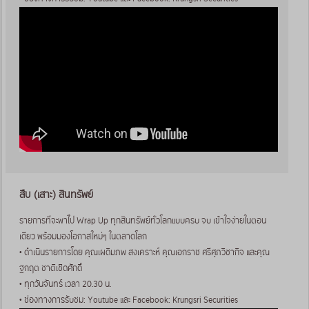
สืบ (เสาะ) สินทรัพย์
รายการที่จะพาไป Wrap Up ทุกสินทรัพย์ทั่วโลกแบบครบ จบ เข้าใจง่ายในตอน
เดียว พร้อมมองโอกาสใหม่ๆ ในตลาดโลก
• ดำเนินรายการโดย คุณเผดิมภพ สงเคราะห์ คุณเอกราช ศรีศุภวิชากิจ และคุณ
ฐกฤต ชาติเชิดศักดิ์
• ทุกวันจันทร์ เวลา 20.30 น.
• ช่องทางการรับชม: Youtube และ Facebook: Krungsri Securities