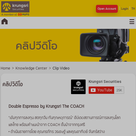
Open Account
Login
TH
Home
>
Knowledge Center
>
Clip Video
คลิปวิดีโอ
Double Espresso by Krungsri The COACH
"เข้มทุกการลงทุน สดทุกวัน ทันทุกเหตุการณ์" อัปเดตสถานการณ์การลงทุนโลก
และไทย พร้อมคำแนะนำจาก COACH ชั้นนำจากกรุงศรี
• ดำเนินรายการโดย คุณกรภัทร วรเชษฐ์ และคุณอาทิตย์ จันทร์สว่าง