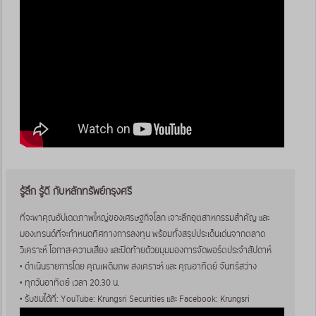
รู้ลึก รู้ดี กับหลักทรัพย์กรุงศรี
ที่จะพาคุณอัปเดตภาพใหญ่ของเศรษฐกิจโลก เจาะลึกอุตสาหกรรมสำคัญ และ
มองเทรนด์ที่จะกำหนดทิศทางการลงทุน พร้อมทั้งสรุปประเด็นเด่นจากตลาด
วิเคราะห์ โอกาส-ความเสี่ยง และปิดท้ายด้วยมุมมองการจัดพอร์ตประจำสัปดาห์
• ดำเนินรายการโดย คุณเผดิมภพ สงเคราะห์ และ คุณอาทิตย์ จันทร์สว่าง
• ทุกวันอาทิตย์ เวลา 20.30 น.
• รับชมได้ที่: YouTube: Krungsri Securities และ Facebook: Krungsri