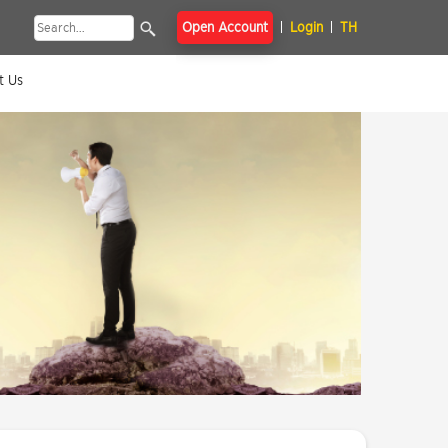
Open Account
Login
TH
t Us