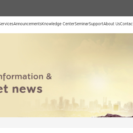
ervices
Announcements
Knowledge Center
Seminar
Support
About Us
Contac