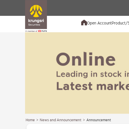
Open Account
Product/S
Home
>
News and Announcement
>
Announcement