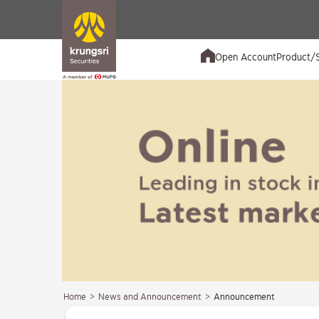
Open Account
Product/S
Home
>
News and Announcement
>
Announcement