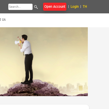
Open Account
Login
TH
t Us