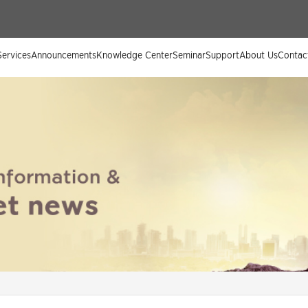
ervices
Announcements
Knowledge Center
Seminar
Support
About Us
Contac