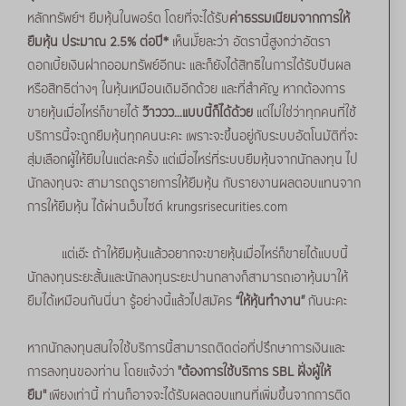
หลักทรัพย์ฯ ยืมหุ้นในพอร์ต โดยที่จะได้รับ
ค่าธรรมเนียมจากการให้
ยืมหุ้น ประมาณ 2.5% ต่อปี*
เห็นมั๊ยละว่า อัตรานี้สูงกว่าอัตรา
ดอกเบี้ยเงินฝากออมทรัพย์อีกนะ และก็ยังได้สิทธิในการได้รับปันผล
หรือสิทธิต่างๆ ในหุ้นเหมือนเดิมอีกด้วย และที่สำคัญ หากต้องการ
ขายหุ้นเมื่อไหร่ก็ขายได้
ว๊าววว...แบบนี้ก็ได้ด้วย
แต่ไม่ใช่ว่าทุกคนที่ใช้
บริการนี้จะถูกยืมหุ้นทุกคนนะคะ เพราะจะขึ้นอยู่กับระบบอัตโนมัติที่จะ
สุ่มเลือกผู้ให้ยืมในแต่ละครั้ง แต่เมื่อไหร่ที่ระบบยืมหุ้นจากนักลงทุน ไป
นักลงทุนจะ สามารถดูรายการให้ยืมหุ้น กับรายงานผลตอบแทนจาก
การให้ยืมหุ้น ได้ผ่านเว็บไซต์ krungsrisecurities.com
แต่เอ๊ะ ถ้าให้ยืมหุ้นแล้วอยากจะขายหุ้นเมื่อไหร่ก็ขายได้แบบนี้
นักลงทุนระยะสั้นและนักลงทุนระยะปานกลางก็สามารถเอาหุ้นมาให้
ยืมได้เหมือนกันนี่นา รู้อย่างนี้แล้วไปสมัคร
“ให้หุ้นทำงาน”
กันนะคะ
หากนักลงทุนสนใจใช้บริการนี้สามารถติดต่อที่ปรึกษาการเงินและ
การลงทุนของท่าน โดยแจ้งว่า
"ต้องการใช้บริการ SBL ฝั่งผู้ให้
ยืม"
เพียงเท่านี้ ท่านก็อาจจะได้รับผลตอบแทนที่เพิ่มขึ้นจากการติด